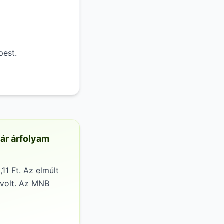
pest.
nár árfolyam
11 Ft. Az elmúlt
 volt. Az MNB