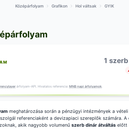
Középárfolyam
Grafikon
Hol váltsak
GYIK
zépárfolyam
1 szerb
YAM
rencylayer
árfolyam-API. Hivatalos referencia:
MNB napi árfolyamok
.
lyam
meghatározása során a pénzügyi intézmények a vételi é
k szolgál referenciaként a devizapiaci szereplők számára. A
azoknak, akik nagyobb volumenű
szerb dinár átváltás
előtt