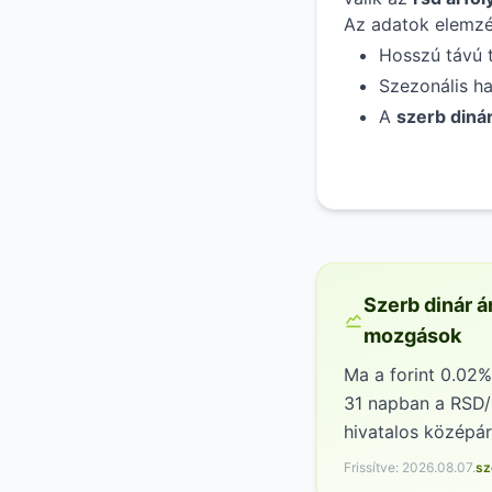
Az adatok elemzé
Hosszú távú 
Szezonális h
A
szerb diná
Szerb dinár á
mozgások
Ma a forint 0.02%
31 napban a RSD/
hivatalos középá
Frissítve: 2026.08.07.
sz