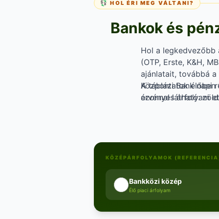
💱 HOL ÉRI MEG VÁLTANI?
Bankok és pénzv
Hol a legkedvezőbb 
(OTP, Erste, K&H, MBH
ajánlatait, továbbá a
Központi Bank napi r
A táblázatok élőben 
érvényes árfolyam ett
azonnal látható: zöl
jelentősen eltérhet 
gondolkodsz — érdem
KÖZÉPÁRFOLYAMOK (REFERENCIA
Bankközi közép
Élő piaci árfolyam