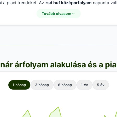
 a piaci trendeket. Az
rsd huf középárfolyam
naponta vál
sára.
Tovább olvasom
nár árfolyam alakulása és a pi
1 hónap
3 hónap
6 hónap
1 év
5 év