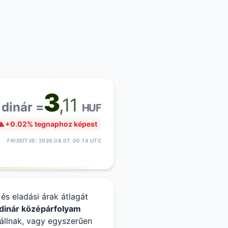
3
,11
 dinár =
HUF
▲
+0.02% tegnaphoz képest
FRISSÍTVE: 2026.08.07. 00:14 UTC
s eladási árak átlagát
dinár középárfolyam
 állnak, vagy egyszerűen