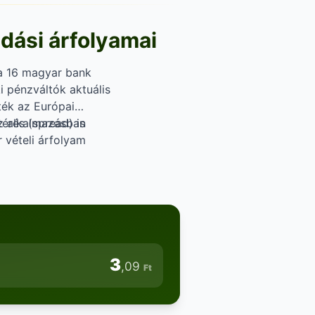
adási árfolyamai
 a 16 magyar bank
i pénzváltók aktuális
rték az Európai
az alkalmazásban
érés (spread) is
r vételi árfolyam
pénz) ügyletben
3
,09
Ft