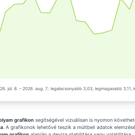
6. júl. 8. – 2026. aug. 7.: legalacsonyabb 3,03, legmagasabb 3,11, l
folyam grafikon
segítségével vizuálisan is nyomon követhe
sa
. A grafikonok lehetővé teszik a múltbeli adatok elemzésé
yam grafikon
alapján a deviza stabilitása vagy volatilitása.