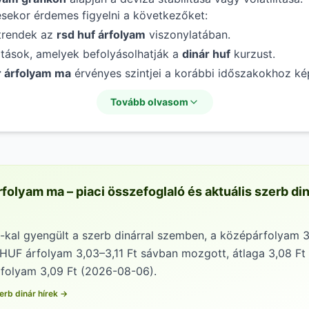
sekor érdemes figyelni a következőket:
trendek az
rsd huf árfolyam
viszonylatában.
atások, amelyek befolyásolhatják a
dinár huf
kurzust.
r árfolyam ma
érvényes szintjei a korábbi időszakokhoz ké
Tovább olvasom
rfolyam ma – piaci összefoglaló és aktuális szerb di
-kal gyengült a szerb dinárral szemben, a középárfolyam 3,
HUF árfolyam 3,03–3,11 Ft sávban mozgott, átlaga 3,08 Ft
rfolyam 3,09 Ft (2026-08-06).
erb dinár hírek →