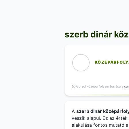
szerb dinár kö
KÖZÉPÁRFOL
A piaci középárfolyam forrása a
cur
A
szerb dinár középárfo
veszik alapul. Ez az érté
alakulása fontos mutató 