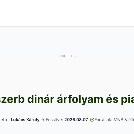
HIRDETÉS
szerb dinár árfolyam és pi
tette:
Lukács Károly
→
·
Frissítve:
2026.08.07.
·
Források: MNB & élő