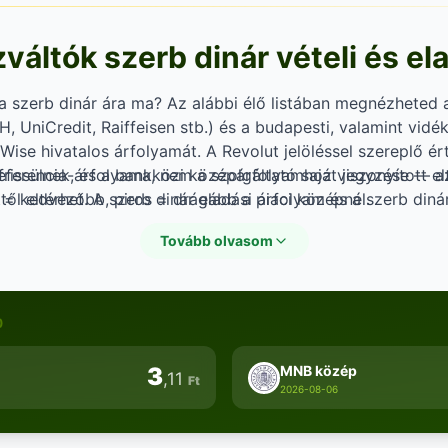
áltók szerb dinár vételi és el
a szerb dinár ára ma? Az alábbi élő listában megnézheted
, UniCredit, Raiffeisen stb.) és a budapesti, valamint vidék
 Wise hivatalos árfolyamát. A Revolut jelöléssel szereplő é
eferencia-árfolyama, nem a szolgáltató saját jegyzése — 
frissülnek, és a bankközi középárfolyamhoz viszonyított elt
ől eltérhet. A szerb dinár eladási árfolyam és a szerb diná
d = kedvezőbb, piros = drágább a piaci középnél.
attól függően, hogy valuta (készpénz) vagy deviza (számla
Tovább olvasom
es mindkét módot összehasonlítani, mielőtt váltanál.
)
3
MNB közép
,11
Ft
2026-08-06