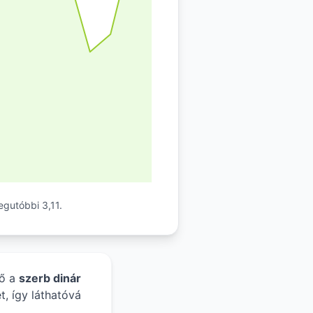
egutóbbi 3,11.
tő a
szerb dinár
t, így láthatóvá