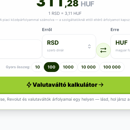
311
,28
HUF
1 RSD = 3,11 HUF
A piaci középárfolyammal számolva — a szolgáltatóknál ettől eltérő árfolyamot kapsz
Erről
Erre
RSD
HUF
szerb dinár
magyar fo
10
100
1000
10 000
100 000
Gyors összeg:
Valutaváltó kalkulátor
se, Revolut és valutaváltók árfolyamai egy helyen — lásd, hol jársz a