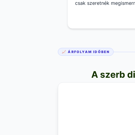
csak szeretnék megismerni
gazdasági környezet hatá
📈 ÁRFOLYAM IDŐBEN
A szerb di