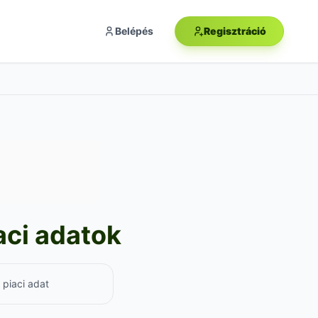
Belépés
Regisztráció
aci adatok
 piaci adat