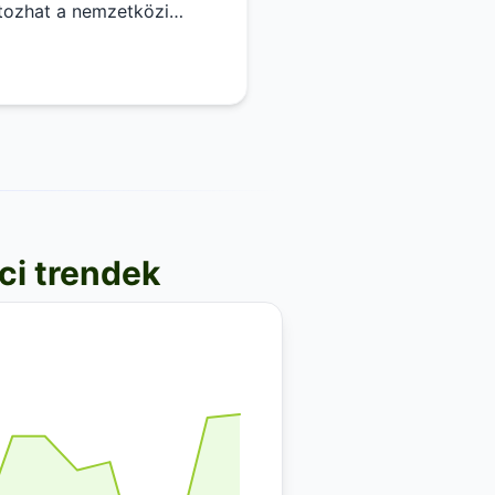
tozhat a nemzetközi
aci trendek