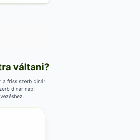
tra váltani?
 a friss szerb dinár
zerb dinár napi
rvezéshez.