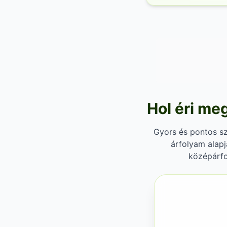
Hol éri meg
Gyors és pontos sze
árfolyam alapj
középárfo