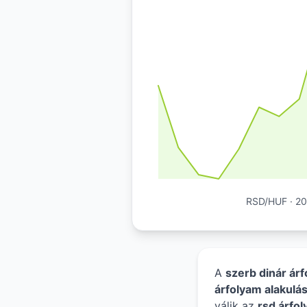
RSD/HUF · 202
A
szerb dinár ár
árfolyam alakulá
válik az
rsd árfol