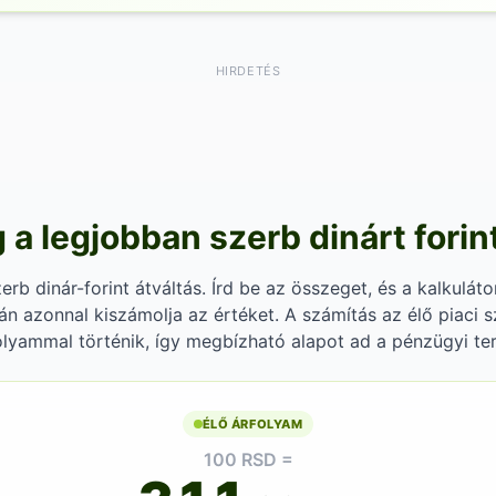
HIRDETÉS
 a legjobban szerb dinárt forin
rb dinár-forint átváltás. Írd be az összeget, és a kalkulátor
án azonnal kiszámolja az értéket. A számítás az élő piaci s
lyammal történik, így megbízható alapot ad a pénzügyi te
ÉLŐ ÁRFOLYAM
100 RSD =