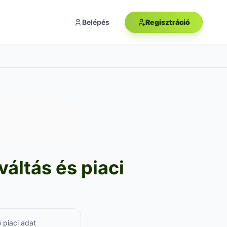
Belépés
Regisztráció
áltás és piaci
 piaci adat