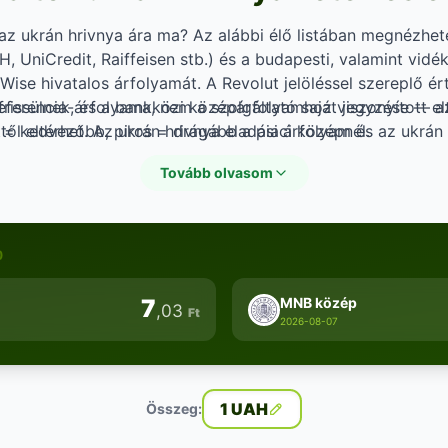
az ukrán hrivnya ára ma? Az alábbi élő listában megnézhe
, UniCredit, Raiffeisen stb.) és a budapesti, valamint vidék
 Wise hivatalos árfolyamát. A Revolut jelöléssel szereplő é
eferencia-árfolyama, nem a szolgáltató saját jegyzése — 
frissülnek, és a bankközi középárfolyamhoz viszonyított elt
ől eltérhet. Az ukrán hrivnya eladási árfolyam és az ukrán 
d = kedvezőbb, piros = drágább a piaci középnél.
eltérhet attól függően, hogy valuta (készpénz) vagy deviz
Tovább olvasom
sz — érdemes mindkét módot összehasonlítani, mielőtt vál
)
7
MNB közép
,03
Ft
2026-08-07
1 UAH
Összeg: