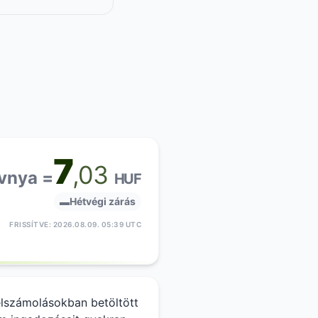
7
,03
ivnya =
HUF
▬
Hétvégi zárás
FRISSÍTVE: 2026.08.09. 05:39 UTC
elszámolásokban betöltött