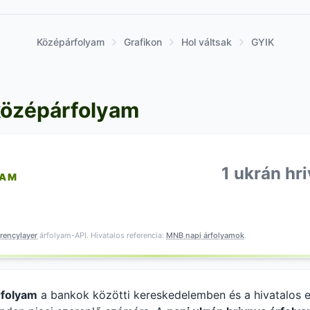
Középárfolyam
Grafikon
Hol váltsak
GYIK
középárfolyam
1 ukrán hr
YAM
rencylayer
árfolyam-API. Hivatalos referencia:
MNB napi árfolyamok
.
rfolyam
a bankok közötti kereskedelemben és a hivatalos 