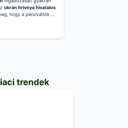
am
ingadozásait gyakran
Az
ukrán hrivnya hivatalos
eg, hogy a pénzváltók és
sen ellenőrizni az
ukrán
iaci trendek