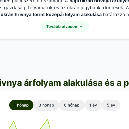
inden piaci szereplő számára. A
napi ukrán hrivnya árfoly
zi gazdasági folyamatok és az ukrán jegybanki döntések. 
t
ukrán hrivnya forint középárfolyam alakulása
határozza m
n árszinten rögzítik saját jegyzéseiket. Érdemes rendszere
Tovább olvasom
rissebb elemeit a pontos tervezéshez.
ivnya árfolyam alakulása és a p
1 hónap
3 hónap
6 hónap
1 év
5 év