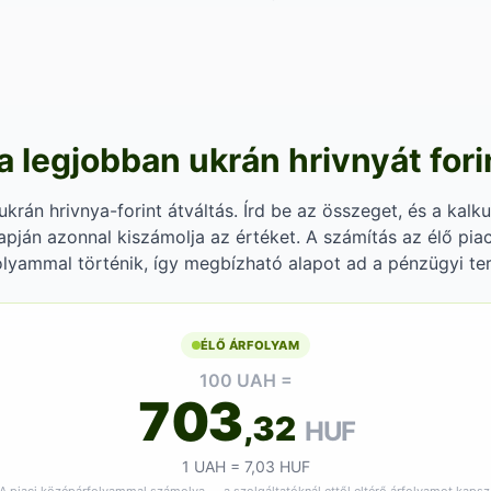
a legjobban ukrán hrivnyát fori
krán hrivnya-forint átváltás. Írd be az összeget, és a kalkul
apján azonnal kiszámolja az értéket. A számítás az élő piac
lyammal történik, így megbízható alapot ad a pénzügyi te
ÉLŐ ÁRFOLYAM
100 UAH =
703
,32
HUF
1 UAH = 7,03 HUF