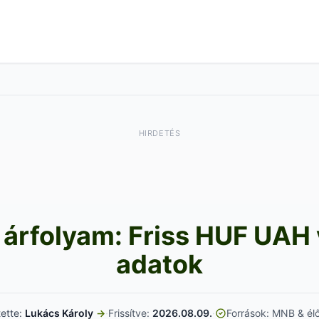
HIRDETÉS
 árfolyam: Friss HUF UAH v
adatok
tette:
Lukács Károly
→
·
Frissítve:
2026.08.09.
·
Források: MNB & élő