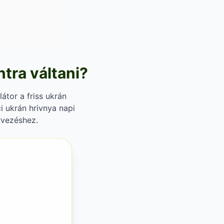
ntra váltani?
átor a friss ukrán
i ukrán hrivnya napi
rvezéshez.