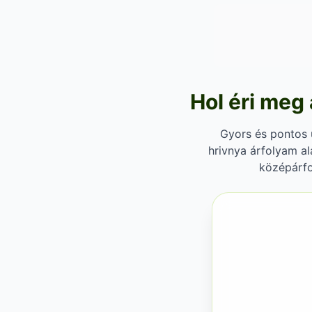
Hol éri meg 
Gyors és pontos u
hrivnya árfolyam al
középárfo