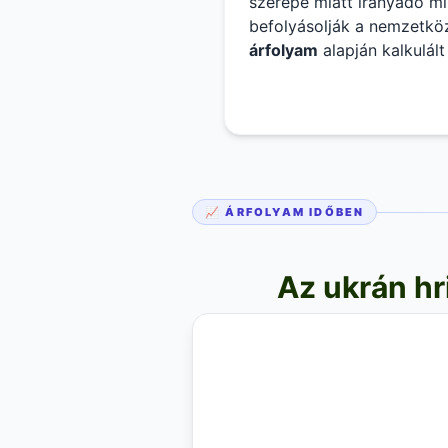
szerepe miatt irányadó m
befolyásolják a nemzetkö
árfolyam
alapján kalkulál
kereskedelmi bankok milye
hrivnya árfolyam lista
legf
📈 ÁRFOLYAM IDŐBEN
Az ukrán hr