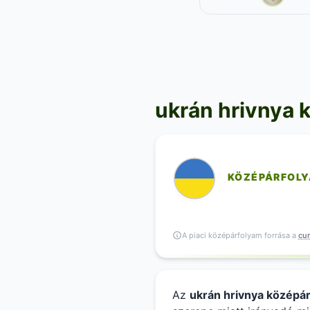
ukrán hrivnya 
KÖZÉPÁRFOL
A piaci középárfolyam forrása a
cur
Az
ukrán hrivnya középá