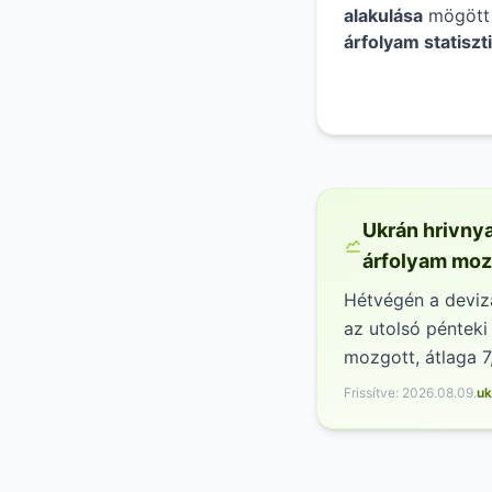
alakulása
mögött 
árfolyam statiszt
piaci ciklusok m
visszakereshető 
vonatkozóan, ami
Ukrán hrivnya
árfolyam mo
Hétvégén a deviza
az utolsó pénteki
mozgott, átlaga 7
Frissítve: 2026.08.09.
uk