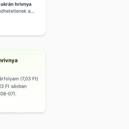
z
ukrán hrivnya
edhetetlenek a
al könnyedén
időpontra
bb elemzésében.
 hrivnya
árfolyam (7,03 Ft)
13 Ft sávban
-08-07).