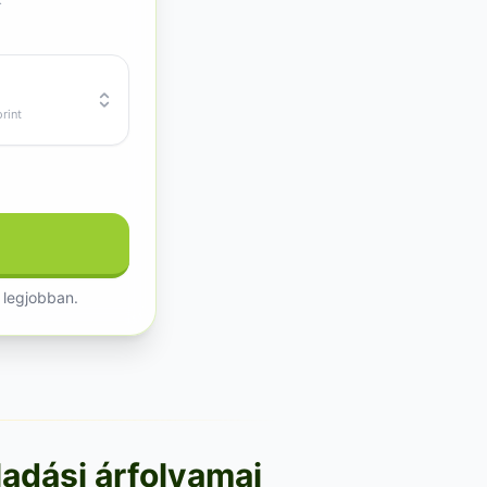
.
rint
 legjobban.
ladási árfolyamai