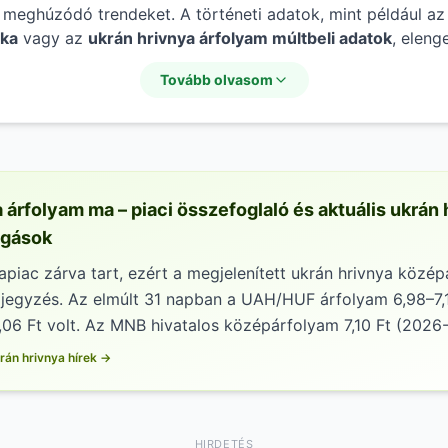
meghúzódó trendeket. A történeti adatok, mint például a
ika
vagy az
ukrán hrivnya árfolyam múltbeli adatok
, eleng
egértéséhez. Egy modern
hrivnya árfolyam kereső
funkcióv
Tovább olvasom
az
aktuális ukrán hrivnya devizaárfolyam
bármely korábbi 
 segít az
ukrán hrivnya árfolyam táblázat
adatainak mélye
 árfolyam ma – piaci összefoglaló és aktuális ukrán
zgások
piac zárva tart, ezért a megjelenített ukrán hrivnya közép
 jegyzés. Az elmúlt 31 napban a UAH/HUF árfolyam 6,98–7,
,06 Ft volt. Az MNB hivatalos középárfolyam 7,10 Ft (2026
rán hrivnya hírek →
HIRDETÉS