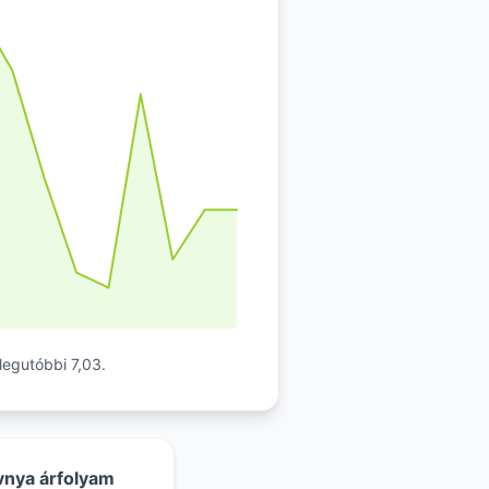
legutóbbi 7,03.
vnya árfolyam