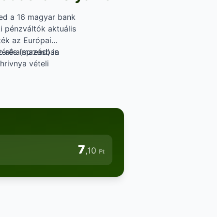
ted a 16 magyar bank
i pénzváltók aktuális
rték az Európai
az alkalmazásban
érés (spread) is
hrivnya vételi
a (számlapénz)
tanál.
7
,10
Ft