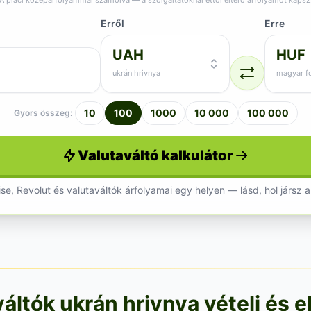
A piaci középárfolyammal számolva — a szolgáltatóknál ettől eltérő árfolyamot kapsz
Erről
Erre
UAH
HUF
ukrán hrivnya
magyar fo
10
100
1000
10 000
100 000
Gyors összeg:
Valutaváltó kalkulátor
se, Revolut és valutaváltók árfolyamai egy helyen — lásd, hol jársz a
ltók ukrán hrivnya vételi és e