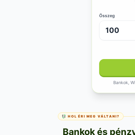
Összeg
Bankok, Wi
💱 HOL ÉRI MEG VÁLTANI?
Bankok és pénzvá