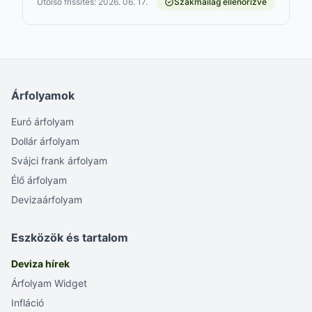
Utolsó frissítés: 2026. 06. 17.
Szakmailag ellenőrizve
Árfolyamok
Euró árfolyam
Dollár árfolyam
Svájci frank árfolyam
Élő árfolyam
Devizaárfolyam
Eszközök és tartalom
Deviza hírek
Árfolyam Widget
Infláció