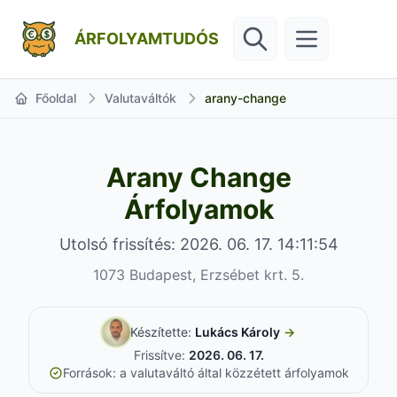
ÁRFOLYAMTUDÓS
Főoldal
Valutaváltók
arany-change
Arany Change
Árfolyamok
Utolsó frissítés: 2026. 06. 17. 14:11:54
1073 Budapest, Erzsébet krt. 5.
Készítette:
Lukács Károly
→
Frissítve:
2026. 06. 17.
Források: a valutaváltó által közzétett árfolyamok