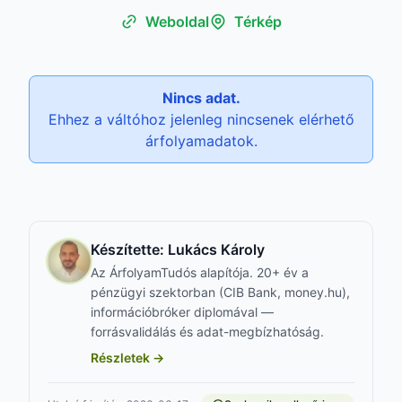
Weboldal
Térkép
Nincs adat.
Ehhez a váltóhoz jelenleg nincsenek elérhető
árfolyamadatok.
Készítette:
Lukács Károly
Az ÁrfolyamTudós alapítója. 20+ év a
pénzügyi szektorban (CIB Bank, money.hu),
információbróker diplomával —
forrásvalidálás és adat-megbízhatóság.
Részletek →