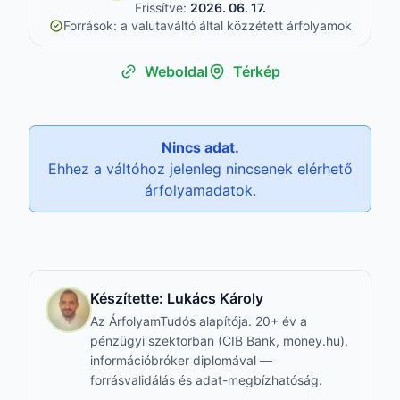
Frissítve:
2026. 06. 17.
Források: a valutaváltó által közzétett árfolyamok
Weboldal
Térkép
Nincs adat.
Ehhez a váltóhoz jelenleg nincsenek elérhető
árfolyamadatok.
Készítette:
Lukács Károly
Az ÁrfolyamTudós alapítója. 20+ év a
pénzügyi szektorban (CIB Bank, money.hu),
információbróker diplomával —
forrásvalidálás és adat-megbízhatóság.