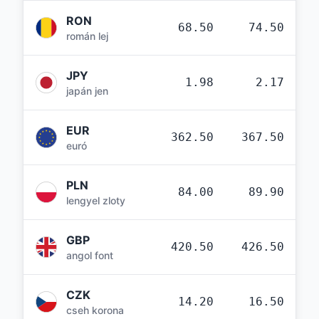
RON
68.50
74.50
román lej
JPY
1.98
2.17
japán jen
EUR
362.50
367.50
euró
PLN
84.00
89.90
lengyel zloty
GBP
420.50
426.50
angol font
CZK
14.20
16.50
cseh korona