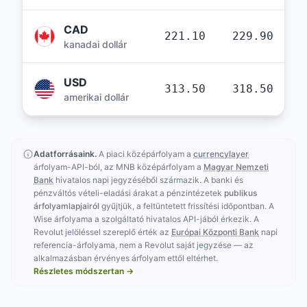
CAD
221.10
229.90
kanadai dollár
USD
313.50
318.50
amerikai dollár
Adatforrásaink.
A piaci középárfolyam a
currencylayer
árfolyam-API-ból, az MNB középárfolyam a
Magyar Nemzeti
Bank
hivatalos napi jegyzéséből származik. A banki és
pénzváltós vételi-eladási árakat a pénzintézetek
publikus
árfolyamlapjairól
gyűjtjük, a feltüntetett frissítési időpontban. A
Wise árfolyama a szolgáltató hivatalos API-jából érkezik. A
Revolut jelöléssel szereplő érték az
Európai Központi Bank
napi
referencia-árfolyama, nem a Revolut saját jegyzése — az
alkalmazásban érvényes árfolyam ettől eltérhet.
Részletes módszertan →