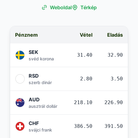
Weboldal
Térkép
Pénznem
Vétel
Eladás
SEK
31.40
32.90
svéd korona
RSD
2.80
3.50
szerb dinár
AUD
218.10
226.90
ausztrál dollár
CHF
386.50
391.50
svájci frank