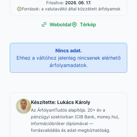
Frissítve:
2026. 06. 17.
Források: a valutaváltó által közzétett árfolyamok
Weboldal
Térkép
Nincs adat.
Ehhez a váltóhoz jelenleg nincsenek elérhető
árfolyamadatok.
Készítette:
Lukács Károly
Az ÁrfolyamTudós alapítója. 20+ év a
pénzügyi szektorban (CIB Bank, money.hu),
információbróker diplomával —
forrásvalidálás és adat-megbízhatóság.