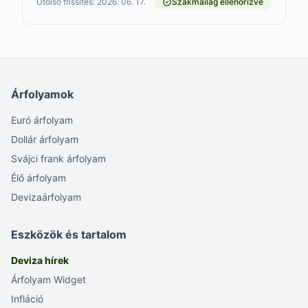
Utolsó frissítés: 2026. 06. 17.
Szakmailag ellenőrizve
Árfolyamok
Euró árfolyam
Dollár árfolyam
Svájci frank árfolyam
Élő árfolyam
Devizaárfolyam
Eszközök és tartalom
Deviza hírek
Árfolyam Widget
Infláció