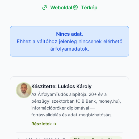
Weboldal
Térkép
Nincs adat.
Ehhez a váltóhoz jelenleg nincsenek elérhető
árfolyamadatok.
Készítette:
Lukács Károly
Az ÁrfolyamTudós alapítója. 20+ év a
pénzügyi szektorban (CIB Bank, money.hu),
információbróker diplomával —
forrásvalidálás és adat-megbízhatóság.
Részletek →