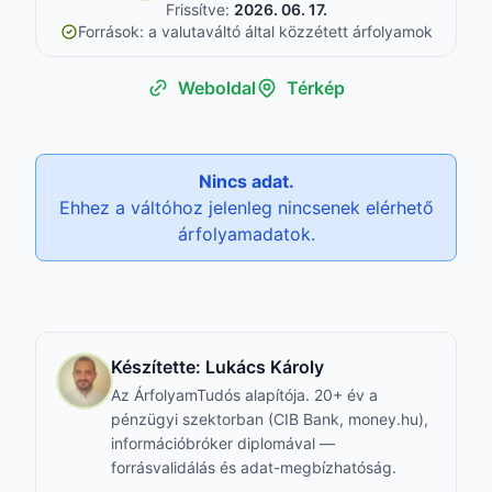
Frissítve:
2026. 06. 17.
Források: a valutaváltó által közzétett árfolyamok
Weboldal
Térkép
Nincs adat.
Ehhez a váltóhoz jelenleg nincsenek elérhető
árfolyamadatok.
Készítette:
Lukács Károly
Az ÁrfolyamTudós alapítója. 20+ év a
pénzügyi szektorban (CIB Bank, money.hu),
információbróker diplomával —
forrásvalidálás és adat-megbízhatóság.