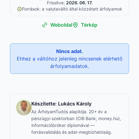
Frissítve:
2026. 06. 17.
Források: a valutaváltó által közzétett árfolyamok
Weboldal
Térkép
Nincs adat.
Ehhez a váltóhoz jelenleg nincsenek elérhető
árfolyamadatok.
Készítette:
Lukács Károly
Az ÁrfolyamTudós alapítója. 20+ év a
pénzügyi szektorban (CIB Bank, money.hu),
információbróker diplomával —
forrásvalidálás és adat-megbízhatóság.