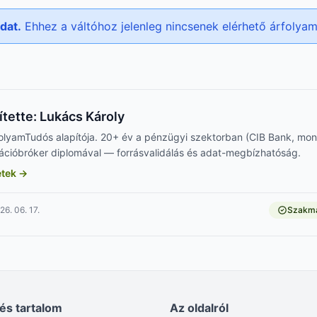
dat.
Ehhez a váltóhoz jelenleg nincsenek elérhető árfolya
ítette:
Lukács Károly
olyamTudós alapítója. 20+ év a pénzügyi szektorban (CIB Bank, mon
ációbróker diplomával — forrásvalidálás és adat-megbízhatóság.
etek →
26. 06. 17.
Szakma
és tartalom
Az oldalról