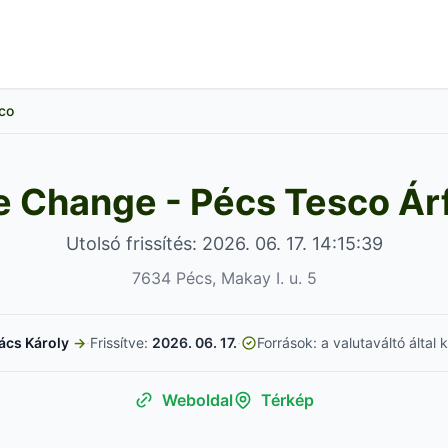
co
e Change - Pécs Tesco Á
Utolsó frissítés: 2026. 06. 17. 14:15:39
7634 Pécs, Makay I. u. 5
ács Károly
→
·
Frissítve:
2026. 06. 17.
·
Források: a valutaváltó által
Weboldal
Térkép