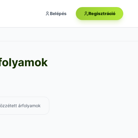
Belépés
Regisztráció
rfolyamok
 közzétett árfolyamok