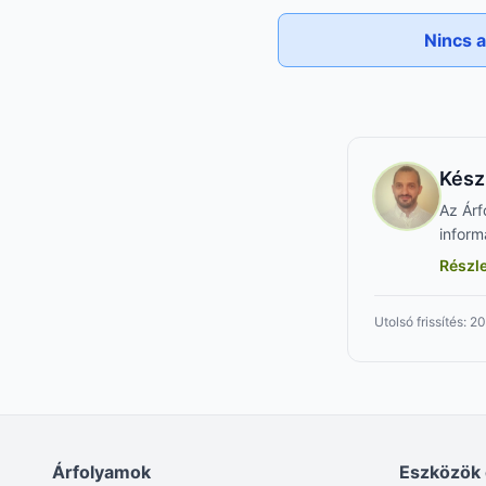
Nincs a
Kész
Az Árf
inform
Részl
Utolsó frissítés: 20
Árfolyamok
Eszközök 