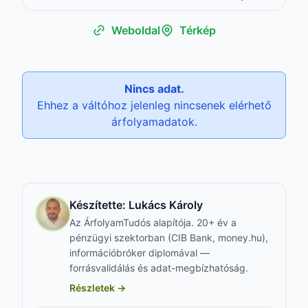
Weboldal
Térkép
Nincs adat.
Ehhez a váltóhoz jelenleg nincsenek elérhető
árfolyamadatok.
Készítette:
Lukács Károly
Az ÁrfolyamTudós alapítója. 20+ év a
pénzügyi szektorban (CIB Bank, money.hu),
információbróker diplomával —
forrásvalidálás és adat-megbízhatóság.
Részletek →