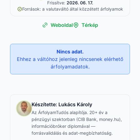
Frissítve:
2026. 06. 17.
Források: a valutaváltó által közzétett árfolyamok
Weboldal
Térkép
Nincs adat.
Ehhez a váltóhoz jelenleg nincsenek elérhető
árfolyamadatok.
Készítette:
Lukács Károly
Az ÁrfolyamTudós alapítója. 20+ év a
pénzügyi szektorban (CIB Bank, money.hu),
információbróker diplomával —
forrásvalidálás és adat-megbízhatóság.