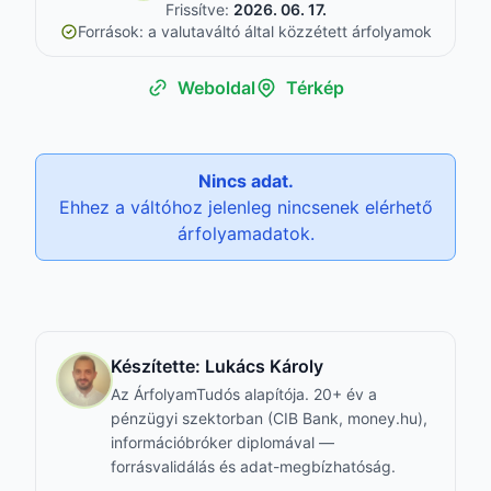
Frissítve:
2026. 06. 17.
Források: a valutaváltó által közzétett árfolyamok
Weboldal
Térkép
Nincs adat.
Ehhez a váltóhoz jelenleg nincsenek elérhető
árfolyamadatok.
Készítette:
Lukács Károly
Az ÁrfolyamTudós alapítója. 20+ év a
pénzügyi szektorban (CIB Bank, money.hu),
információbróker diplomával —
forrásvalidálás és adat-megbízhatóság.