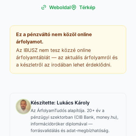
Weboldal
Térkép
Ez a pénzváltó nem közöl online
árfolyamot.
Az IBUSZ nem tesz közzé online
árfolyamtáblát — az aktuális árfolyamról és
a készletről az irodában lehet érdeklődni.
Készítette:
Lukács Károly
Az ÁrfolyamTudós alapítója. 20+ év a
pénzügyi szektorban (CIB Bank, money.hu),
információbróker diplomával —
forrásvalidálás és adat-megbízhatóság.