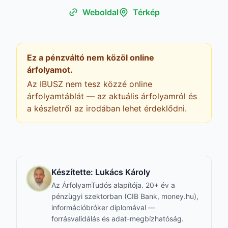
Weboldal
Térkép
Ez a pénzváltó nem közöl online
árfolyamot.
Az IBUSZ nem tesz közzé online
árfolyamtáblát — az aktuális árfolyamról és
a készletről az irodában lehet érdeklődni.
Készítette:
Lukács Károly
Az ÁrfolyamTudós alapítója. 20+ év a
pénzügyi szektorban (CIB Bank, money.hu),
információbróker diplomával —
forrásvalidálás és adat-megbízhatóság.