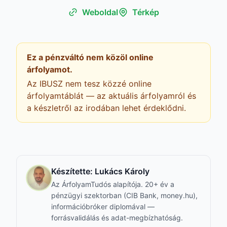
Weboldal
Térkép
Ez a pénzváltó nem közöl online
árfolyamot.
Az IBUSZ nem tesz közzé online
árfolyamtáblát — az aktuális árfolyamról és
a készletről az irodában lehet érdeklődni.
Készítette:
Lukács Károly
Az ÁrfolyamTudós alapítója. 20+ év a
pénzügyi szektorban (CIB Bank, money.hu),
információbróker diplomával —
forrásvalidálás és adat-megbízhatóság.