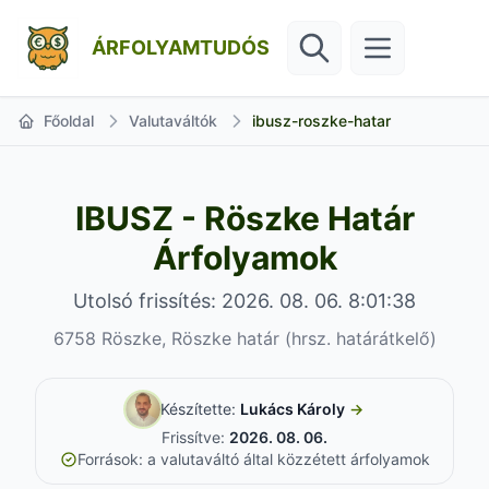
ÁRFOLYAMTUDÓS
Főoldal
Valutaváltók
ibusz-roszke-hatar
IBUSZ - Röszke Határ
Árfolyamok
Utolsó frissítés: 2026. 08. 06. 8:01:38
6758 Röszke, Röszke határ (hrsz. határátkelő)
Készítette:
Lukács Károly
→
Frissítve:
2026. 08. 06.
Források: a valutaváltó által közzétett árfolyamok