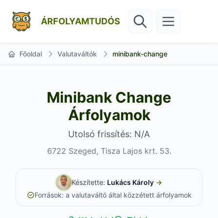
ÁRFOLYAMTUDÓS
Főoldal
Valutaváltók
minibank-change
Minibank Change
Árfolyamok
Utolsó frissítés: N/A
6722 Szeged, Tisza Lajos krt. 53.
Készítette:
Lukács Károly
→
Források: a valutaváltó által közzétett árfolyamok