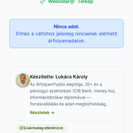
Weboldal
Térkép
Nincs adat.
Ehhez a váltóhoz jelenleg nincsenek elérhető
árfolyamadatok.
Készítette:
Lukács Károly
Az ÁrfolyamTudós alapítója. 20+ év a
pénzügyi szektorban (CIB Bank, money.hu),
információbróker diplomával —
forrásvalidálás és adat-megbízhatóság.
Részletek →
Szakmailag ellenőrizve