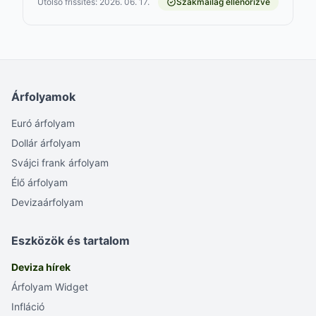
Utolsó frissítés: 2026. 06. 17.
Szakmailag ellenőrizve
Árfolyamok
Euró árfolyam
Dollár árfolyam
Svájci frank árfolyam
Élő árfolyam
Devizaárfolyam
Eszközök és tartalom
Deviza hírek
Árfolyam Widget
Infláció