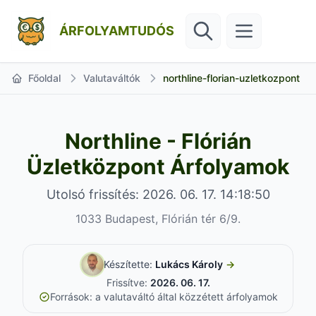
ÁRFOLYAMTUDÓS
Főoldal
Valutaváltók
northline-florian-uzletkozpont
Northline - Flórián
Üzletközpont Árfolyamok
Utolsó frissítés: 2026. 06. 17. 14:18:50
1033 Budapest, Flórián tér 6/9.
Készítette:
Lukács Károly
→
Frissítve:
2026. 06. 17.
Források: a valutaváltó által közzétett árfolyamok