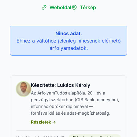
Weboldal
Térkép
Nincs adat.
Ehhez a váltóhoz jelenleg nincsenek elérhető
árfolyamadatok.
Készítette:
Lukács Károly
Az ÁrfolyamTudós alapítója. 20+ év a
pénzügyi szektorban (CIB Bank, money.hu),
információbróker diplomával —
forrásvalidálás és adat-megbízhatóság.
Részletek →