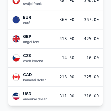
384.00
390.00
svájci frank
EUR
360.00
367.00
euró
GBP
418.00
425.00
angol font
CZK
14.50
16.00
cseh korona
CAD
218.00
225.00
kanadai dollár
USD
311.00
318.00
amerikai dollár