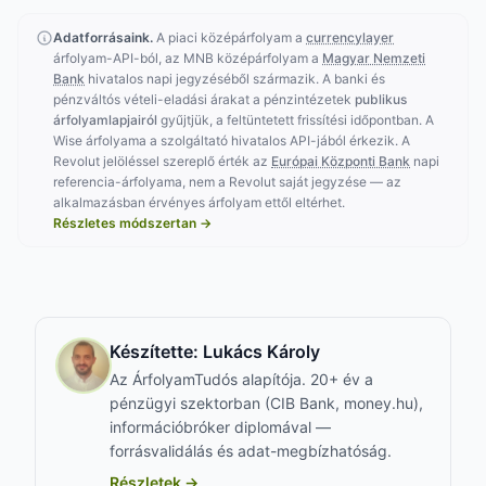
Adatforrásaink.
A piaci középárfolyam a
currencylayer
árfolyam-API-ból, az MNB középárfolyam a
Magyar Nemzeti
Bank
hivatalos napi jegyzéséből származik. A banki és
pénzváltós vételi-eladási árakat a pénzintézetek
publikus
árfolyamlapjairól
gyűjtjük, a feltüntetett frissítési időpontban. A
Wise árfolyama a szolgáltató hivatalos API-jából érkezik. A
Revolut jelöléssel szereplő érték az
Európai Központi Bank
napi
referencia-árfolyama, nem a Revolut saját jegyzése — az
alkalmazásban érvényes árfolyam ettől eltérhet.
Részletes módszertan →
Készítette:
Lukács Károly
Az ÁrfolyamTudós alapítója. 20+ év a
pénzügyi szektorban (CIB Bank, money.hu),
információbróker diplomával —
forrásvalidálás és adat-megbízhatóság.
Részletek →