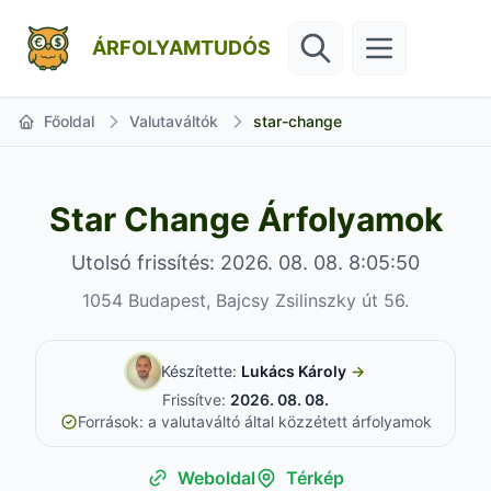
ÁRFOLYAMTUDÓS
Főoldal
Valutaváltók
star-change
Star Change Árfolyamok
Utolsó frissítés: 2026. 08. 08. 8:05:50
1054 Budapest, Bajcsy Zsilinszky út 56.
Készítette:
Lukács Károly
→
Frissítve:
2026. 08. 08.
Források: a valutaváltó által közzétett árfolyamok
Weboldal
Térkép