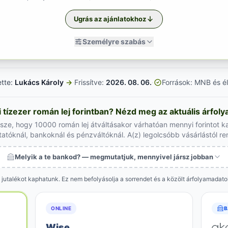
Ugrás az ajánlatokhoz
Személyre szabás
ette:
Lukács Károly
→
·
Frissítve:
2026. 08. 06.
·
Források: MNB és él
tízezer román lej forintban? Nézd meg az aktuális árfol
ssze, hogy 10000 román lej átváltásakor várhatóan mennyi forintot k
tatóknál, bankoknál és pénzváltóknál. A(z) legolcsóbb vásárlástól r
Melyik a te bankod? — megmutatjuk, mennyivel jársz jobban
 jutalékot kaphatunk. Ez nem befolyásolja a sorrendet és a közölt árfolyamadat
ONLINE
B
Wise