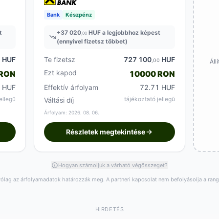
Bank
Készpénz
t
+
37 020
HUF a legjobbhoz képest
,00
(ennyivel fizetsz többet)
HUF
Te fizetsz
727 100
HUF
0
,00
Áll
Ezt kapod
 RON
10000 RON
0 HUF
Effektív árfolyam
72.71 HUF
ellegű
tájékoztató jellegű
Váltási díj
Árfolyam: 2026. 08. 06.
Részletek megtekintése
Hogyan számoljuk a várható végösszeget?
rólag az árfolyamadatok határozzák meg. A partneri kapcsolat nem befolyásolja a ran
HIRDETÉS