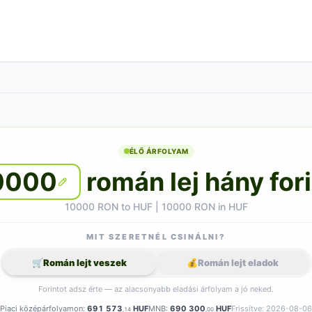
ÉLŐ ÁRFOLYAM
0000
román lej hány for
10000 RON to HUF | 10000 RON in HUF
MIT SZERETNÉL CSINÁLNI?
🛒
Román lejt veszek
💰
Román lejt eladok
Forintot adsz érte — az alacsonyabb eladási árfolyam a jó neked.
Piaci középárfolyamon:
691 573
HUF
MNB:
690 300
HUF
Frissítve: 2026-08-06
,14
,00