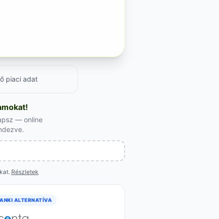
ő piaci adat
yamokat!
apsz — online
endezve.
okat.
Részletek
ANKI ALTERNATÍVA