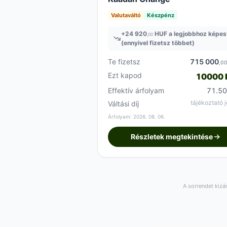
Valutaváltó
Készpénz
+
24 920
HUF a legjobbhoz képes
,00
(ennyivel fizetsz többet)
Te fizetsz
715 000
,0
Ezt kapod
10000
Effektív árfolyam
71.5
tájékoztató j
Váltási díj
Árfolyam: 2026. 08. 06.
Részletek megtekintése
A sorrendet kizá