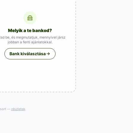
Melyik a te bankod?
ítsd be, és megmutatjuk, mennyivel jársz
jobban a fenti ajánlatokkal.
Bank kiválasztása
gsort —
részletek
.