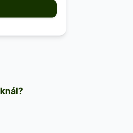
oknál?