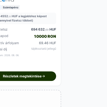
Számlapénz
+
4552
HUF a legjobbhoz képest
,00
ennyivel fizetsz többet)
zetsz
694 632
HUF
,00
kapod
10000 RON
ktív árfolyam
69.46 HUF
tájékoztató jellegű
si díj
am: 2026. 08. 06.
Részletek megtekintése