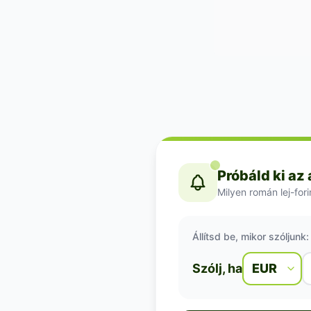
Próbáld ki az
Milyen román lej-fori
Állítsd be, mikor szóljunk:
Szólj, ha