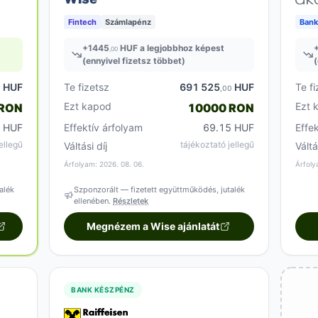
Fintech
Számlapénz
Bank
+
1445
HUF a legjobbhoz képest
,00
(ennyivel fizetsz többet)
(
HUF
Te fizetsz
691 525
HUF
Te fi
0
,00
Ezt kapod
Ezt 
 RON
10000 RON
1 HUF
Effektív árfolyam
69.15 HUF
Effe
ellegű
tájékoztató jellegű
Váltási díj
Váltá
Árfolyam: 2026. 08. 06.
Árfoly
alék
Szponzorált — fizetett együttműködés, jutalék
ellenében.
Részletek
Megnézem a Wise ajánlatát
BANK KÉSZPÉNZ