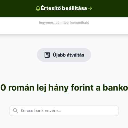
Értesítő beállítása
Ingyenes, bármikor lemondható
Újabb átváltás
 román lej hány forint a bank