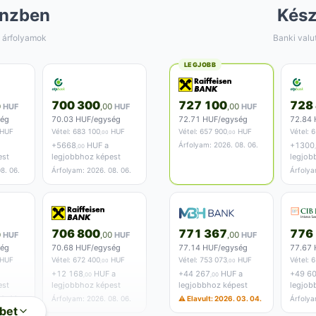
nzben
Kés
 árfolyamok
Banki valu
LEGJOBB
700 300
727 100
728
0
HUF
,00
HUF
,00
HUF
ség
70.03 HUF/egység
72.71 HUF/egység
72.84 
HUF
Vétel:
683 100
HUF
Vétel:
657 900
HUF
Vétel:
6
,00
,00
+
5668
HUF a
Árfolyam: 2026. 08. 06.
+
1300
,00
est
legjobbhoz képest
legjob
8. 06.
Árfolyam: 2026. 08. 06.
Árfolya
706 800
771 367
776
0
HUF
,00
HUF
,00
HUF
ség
70.68 HUF/egység
77.14 HUF/egység
77.67 
HUF
Vétel:
672 400
HUF
Vétel:
753 073
HUF
Vétel:
6
,00
,00
+
12 168
HUF a
+
44 267
HUF a
+
49 6
,00
,00
est
legjobbhoz képest
legjobbhoz képest
legjob
8. 06.
Árfolyam: 2026. 08. 06.
⚠ Elavult: 2026. 03. 04.
Árfolya
bet