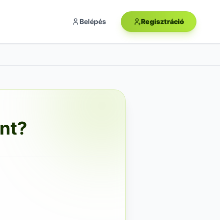
Belépés
Regisztráció
int?