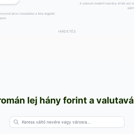
A számok melletti halvány érték azt mu
aján
nyivel jársz rosszabbul a lista legjobb
pest.
714 000
0
HUF
,00
HUF
ség
71.40 HUF/egység
HUF
Vétel:
673 000
HUF
HIRDETÉS
,00
a
+
19 368
HUF a
,00
est
legjobbhoz képest
8. 06.
Árfolyam: 2026. 08. 06.
omán lej hány forint a valutavá