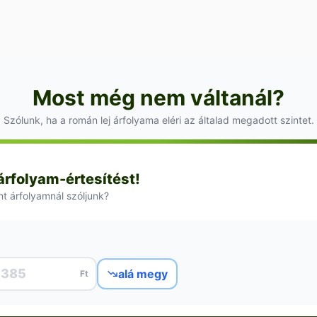
Most még nem váltanál?
Szólunk, ha a román lej árfolyama eléri az általad megadott szintet.
 árfolyam-értesítést!
nt árfolyamnál szóljunk?
alá megy
Ft