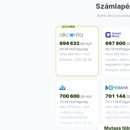
Számlapé
Banki devizaszámla
LEGJOBB
694 632
697 800
,00
HUF
,0
69.46 HUF/egység
69.78 HUF/egy
Vétel:
689 502
HUF
Vétel:
684 000
,00
,00
Árfolyam: 2026. 08. 06.
+
3168
HUF a
,00
legjobbhoz kép
Árfolyam: 2026. 0
700 600
701 144
,00
HUF
,0
70.06 HUF/egység
70.11 HUF/egy
Vétel:
679 800
HUF
Vétel:
684 516
,00
,00
+
5968
HUF a
+
6512
HUF a
,00
,00
legjobbhoz képest
legjobbhoz kép
Árfolyam: 2026. 08. 06.
Árfolyam: 2026. 0
Mutass töb