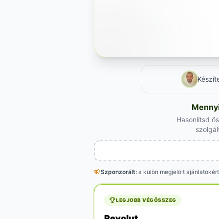
Készít
Mennyi 
Hasonlítsd ö
szolgál
Szponzorált:
a külön megjelölt
ajánlatokért
LEGJOBB VÉGÖSSZEG
Revolut