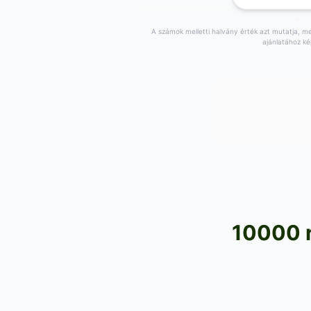
A számok melletti halvány érték azt mutatja, men
ajánlatához ké
708 900
711 400
,00
HUF
,0
70.89 HUF/egység
71.14 HUF/egy
Vétel:
674 300
HUF
Vétel:
670 000
,00
,00
+
14 268
HUF a
+
16 768
HUF 
,00
,00
legjobbhoz képest
legjobbhoz kép
Árfolyam: 2026. 08. 06.
Árfolyam: 2026. 0
715 025
,00
HUF
71.50 HUF/egység
Vétel:
667 975
HUF
,00
+
20 393
HUF a
,00
legjobbhoz képest
10000 r
Árfolyam: 2026. 08. 06.