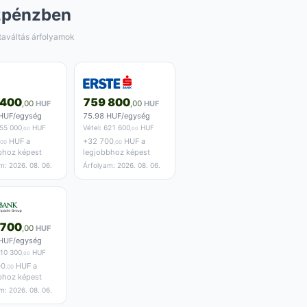
zpénzben
taváltás árfolyamok
 400
759 800
,00
HUF
,00
HUF
HUF/egység
75.98 HUF/egység
55 000
HUF
Vétel:
621 600
HUF
,00
,00
HUF a
+
32 700
HUF a
,00
,00
bhoz képest
legjobbhoz képest
m: 2026. 08. 06.
Árfolyam: 2026. 08. 06.
 700
,00
HUF
HUF/egység
10 300
HUF
,00
00
HUF a
,00
bhoz képest
m: 2026. 08. 06.