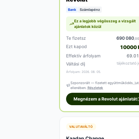
Bank
Számlapénz
Ez a legjobb végösszeg a vizsgált
ajánlatok közül
Te fizetsz
690 080
,0
Ezt kapod
10000
Effektív árfolyam
69.0
tájékoztató j
Váltási díj
Árfolyam: 2026. 08. 05.
Szponzorált — fizetett együttműködés, jut
ellenében.
Részletek
Megnézem a Revolut ajánlatát
VALUTAVÁLTÓ
Kaadan Change