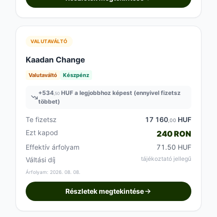
VALUTAVÁLTÓ
Kaadan Change
Valutaváltó
Készpénz
+
534
HUF a legjobbhoz képest (ennyivel fizetsz
,50
többet)
Te fizetsz
17 160
HUF
,00
Ezt kapod
240 RON
Effektív árfolyam
71.50 HUF
tájékoztató jellegű
Váltási díj
Árfolyam: 2026. 08. 08.
Részletek megtekintése