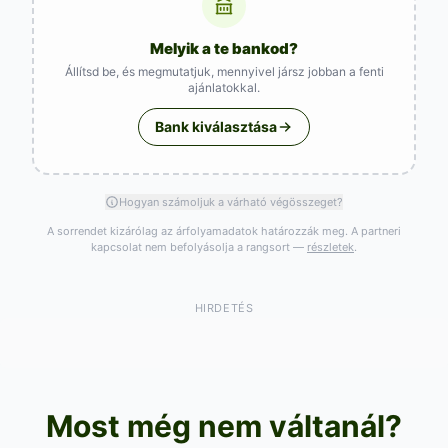
Melyik a te bankod?
Állítsd be, és megmutatjuk, mennyivel jársz jobban a fenti
ajánlatokkal.
Bank kiválasztása
Hogyan számoljuk a várható végösszeget?
A sorrendet kizárólag az árfolyamadatok határozzák meg. A partneri
kapcsolat nem befolyásolja a rangsort —
részletek
.
HIRDETÉS
Most még nem váltanál?