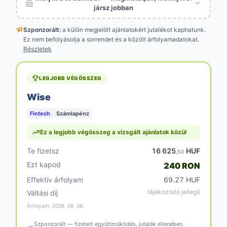
jársz jobban
Szponzorált:
a külön megjelölt
ajánlatokért jutalékot kaphatunk.
Ez nem befolyásolja a sorrendet és a közölt árfolyamadatokat.
Részletek
LEGJOBB VÉGÖSSZEG
Wise
Fintech
Számlapénz
Ez a legjobb végösszeg a vizsgált ajánlatok közül
Te fizetsz
16 625
HUF
,50
Ezt kapod
240 RON
Effektív árfolyam
69.27 HUF
tájékoztató jellegű
Váltási díj
Árfolyam: 2026. 08. 08.
Szponzorált — fizetett együttműködés, jutalék ellenében.