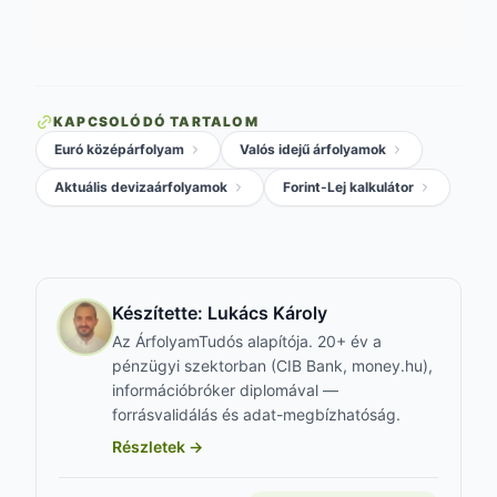
KAPCSOLÓDÓ TARTALOM
Euró középárfolyam
Valós idejű árfolyamok
Aktuális devizaárfolyamok
Forint-Lej kalkulátor
Készítette:
Lukács Károly
Az ÁrfolyamTudós alapítója. 20+ év a
pénzügyi szektorban (CIB Bank, money.hu),
információbróker diplomával —
forrásvalidálás és adat-megbízhatóság.
Részletek →