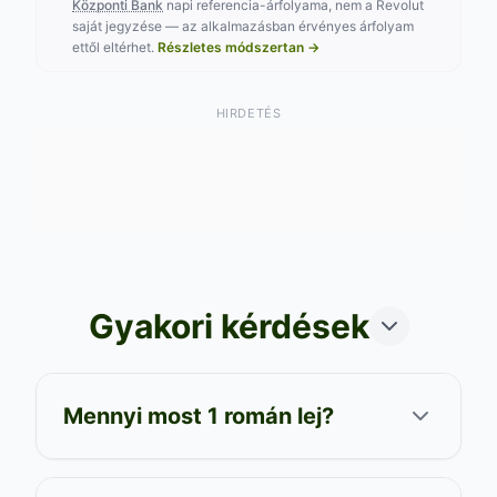
képest
+
600
HUF a legjobbhoz
Központi Bank
napi referencia-árfolyama, nem a Revolut
,00
képest
Árfolyam: 2026. 08. 08.
saját jegyzése — az alkalmazásban érvényes árfolyam
Árfolyam: 2026. 08. 08.
ettől eltérhet.
Részletes módszertan →
Correct Change - Ajka
HIRDETÉS
Ajka
17 880
,00
HUF
74.50 HUF/egység
Vétel:
16 440
HUF
,00
+
720
HUF a legjobbhoz
,00
képest
Árfolyam: 2026. 08. 08.
Gyakori kérdések
Mennyi most 1 román lej?