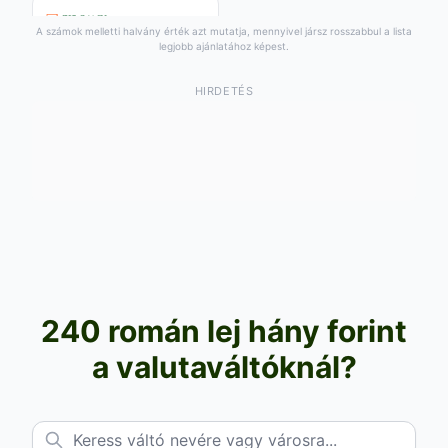
A számok melletti halvány érték azt mutatja, mennyivel jársz rosszabbul a lista
legjobb ajánlatához képest.
18 631
,20
HUF
77.63 HUF/egység
Vétel:
14 637
HUF
HIRDETÉS
,60
+
1202
HUF a legjobbhoz
,40
képest
Árfolyam: 2026. 08. 08.
240 román lej hány forint
a valutaváltóknál?