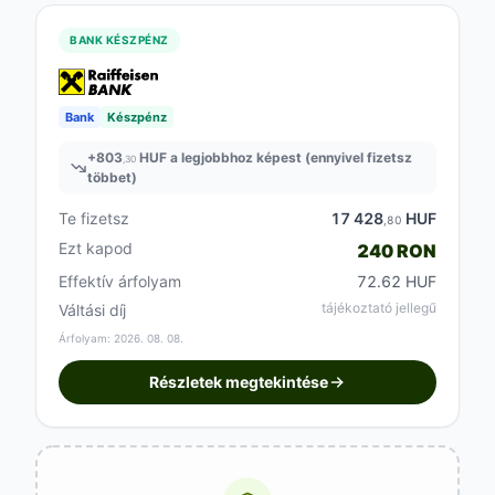
BANK KÉSZPÉNZ
Bank
Készpénz
+
803
HUF a legjobbhoz képest (ennyivel fizetsz
,30
többet)
Te fizetsz
17 428
HUF
,80
Ezt kapod
240 RON
Effektív árfolyam
72.62 HUF
tájékoztató jellegű
Váltási díj
Árfolyam: 2026. 08. 08.
Részletek megtekintése