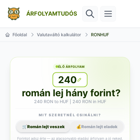
ÁRFOLYAMTUDÓS
Főoldal
Valutaváltó kalkulátor
RONHUF
ÉLŐ ÁRFOLYAM
240
román lej hány forint?
240 RON to HUF | 240 RON in HUF
MIT SZERETNÉL CSINÁLNI?
🛒
Román lejt veszek
💰
Román lejt eladok
Forintot adsz érte — az alacsonyabb eladási árfolyam a jó neked.