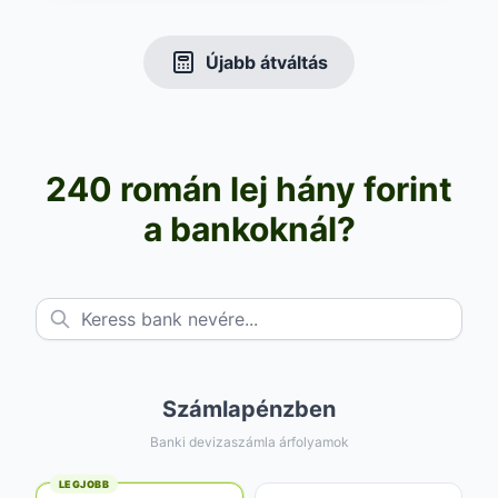
Újabb átváltás
240 román lej hány forint
a bankoknál?
Számlapénzben
Banki devizaszámla árfolyamok
LEGJOBB