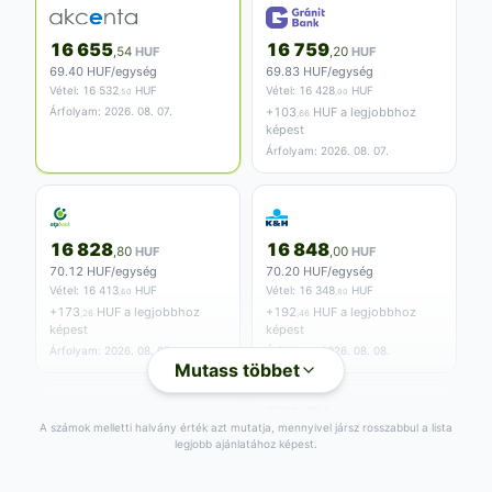
16 655
16 759
,54
HUF
,20
HUF
69.40 HUF/egység
69.83 HUF/egység
Vétel:
16 532
HUF
Vétel:
16 428
HUF
,50
,00
Árfolyam: 2026. 08. 07.
+
103
HUF a legjobbhoz
,66
képest
Árfolyam: 2026. 08. 07.
16 828
16 848
,80
HUF
,00
HUF
70.12 HUF/egység
70.20 HUF/egység
Vétel:
16 413
HUF
Vétel:
16 348
HUF
,60
,80
+
173
HUF a legjobbhoz
+
192
HUF a legjobbhoz
,26
,46
képest
képest
Árfolyam: 2026. 08. 07.
Árfolyam: 2026. 08. 08.
Mutass többet
A számok melletti halvány érték azt mutatja, mennyivel jársz rosszabbul a lista
legjobb ajánlatához képest.
16 898
16 996
,62
HUF
,80
HUF
70.41 HUF/egység
70.82 HUF/egység
Vétel:
16 497
HUF
Vétel:
16 166
HUF
,86
,40