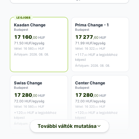
LEGJOBB
Kaadan Change
Prima Change - 1
Budapest
Budapest
17 160
17 277
,00
HUF
,60
HUF
71.50 HUF/egység
71.99 HUF/egység
Vétel:
16 560
HUF
Vétel:
16 322
HUF
,00
,40
Árfolyam: 2026. 08. 08.
+
117
HUF a legjobbhoz
,60
képest
Árfolyam: 2026. 08. 08.
Swiss Change
Center Change
Budapest
Budapest
17 280
17 280
,00
HUF
,00
HUF
72.00 HUF/egység
72.00 HUF/egység
Vétel:
16 560
HUF
Vétel:
16 320
HUF
,00
,00
+
120
HUF a legjobbhoz
+
120
HUF a legjobbhoz
,00
,00
képest
képest
Árfolyam: 2026. 08. 08.
Árfolyam: 2026. 08. 08.
További váltók mutatása