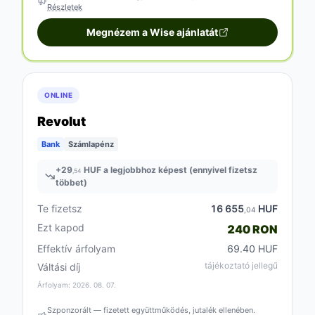
Részletek
Megnézem a Wise ajánlatát
ONLINE
Revolut
Bank
Számlapénz
+
29
HUF a legjobbhoz képest (ennyivel fizetsz
,54
többet)
Te fizetsz
16 655
HUF
,04
Ezt kapod
240 RON
Effektív árfolyam
69.40 HUF
tájékoztató jellegű
Váltási díj
Árfolyam: 2026. 08. 07.
Szponzorált — fizetett együttműködés, jutalék ellenében.