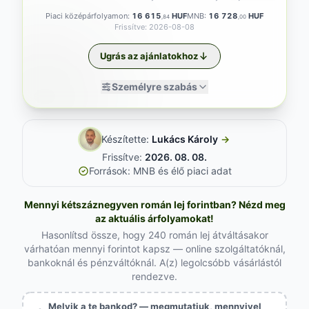
Piaci középárfolyamon:
16 615
HUF
MNB:
16 728
HUF
,84
,00
Frissítve: 2026-08-08
Ugrás az ajánlatokhoz
Személyre szabás
Készítette:
Lukács Károly
→
Frissítve:
2026. 08. 08.
Források: MNB és élő piaci adat
Mennyi kétszáznegyven román lej forintban? Nézd meg
az aktuális árfolyamokat!
Hasonlítsd össze, hogy 240 román lej átváltásakor
várhatóan mennyi forintot kapsz — online szolgáltatóknál,
bankoknál és pénzváltóknál. A(z) legolcsóbb vásárlástól
rendezve.
Melyik a te bankod? — megmutatjuk, mennyivel