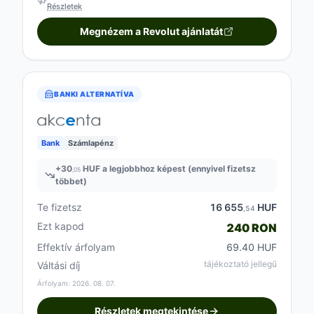
Részletek
Megnézem a Revolut ajánlatát
BANKI ALTERNATÍVA
Bank
Számlapénz
+
30
HUF a legjobbhoz képest (ennyivel fizetsz
,05
többet)
Te fizetsz
16 655
HUF
,54
Ezt kapod
240 RON
Effektív árfolyam
69.40 HUF
tájékoztató jellegű
Váltási díj
Árfolyam: 2026. 08. 07.
Részletek megtekintése