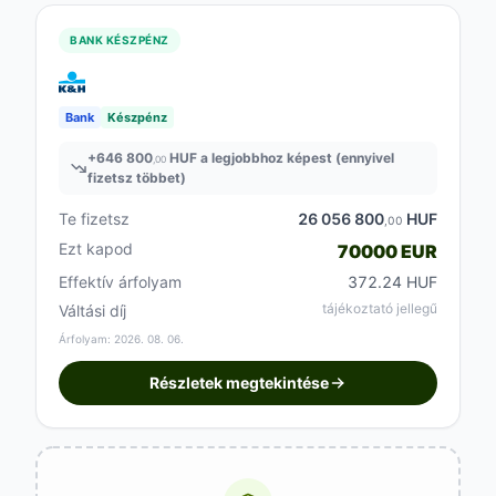
BANK KÉSZPÉNZ
Bank
Készpénz
+
646 800
HUF a legjobbhoz képest (ennyivel
,00
fizetsz többet)
Te fizetsz
26 056 800
HUF
,00
Ezt kapod
70000 EUR
Effektív árfolyam
372.24 HUF
tájékoztató jellegű
Váltási díj
Árfolyam: 2026. 08. 06.
Részletek megtekintése