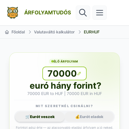
ÁRFOLYAMTUDÓS
Főoldal
Valutaváltó kalkulátor
EURHUF
ÉLŐ ÁRFOLYAM
70000
euró hány forint?
70000 EUR to HUF | 70000 EUR in HUF
MIT SZERETNÉL CSINÁLNI?
🛒
Eurót veszek
💰
Eurót eladok
Forintot adsz érte — az alacsonyabb eladási árfolyam a jó neked.