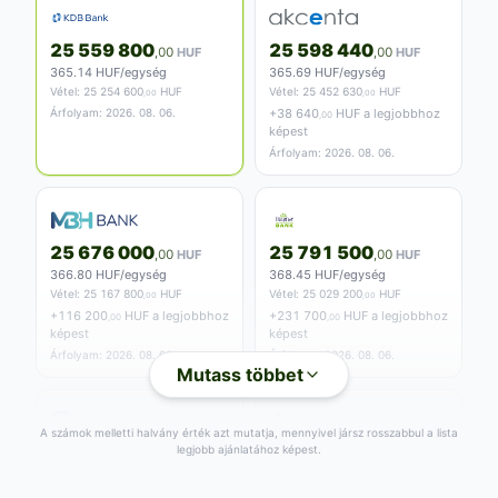
25 559 800
25 598 440
,00
HUF
,00
HUF
365.14 HUF/egység
365.69 HUF/egység
Vétel:
25 254 600
HUF
Vétel:
25 452 630
HUF
,00
,00
Árfolyam: 2026. 08. 06.
+
38 640
HUF a legjobbhoz
,00
képest
Árfolyam: 2026. 08. 06.
25 676 000
25 791 500
,00
HUF
,00
HUF
366.80 HUF/egység
368.45 HUF/egység
Vétel:
25 167 800
HUF
Vétel:
25 029 200
HUF
,00
,00
+
116 200
HUF a legjobbhoz
+
231 700
HUF a legjobbhoz
,00
,00
képest
képest
Árfolyam: 2026. 08. 06.
Árfolyam: 2026. 08. 06.
Mutass többet
A számok melletti halvány érték azt mutatja, mennyivel jársz rosszabbul a lista
legjobb ajánlatához képest.
25 798 500
25 864 300
,00
HUF
,00
HUF
368.55 HUF/egység
369.49 HUF/egység
Vétel:
25 287 500
HUF
Vétel:
25 225 900
HUF
,00
,00