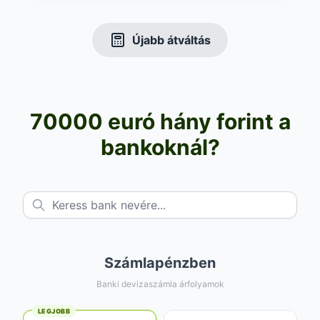
Újabb átváltás
70000 euró hány forint a
bankoknál?
Számlapénzben
Banki devizaszámla árfolyamok
LEGJOBB