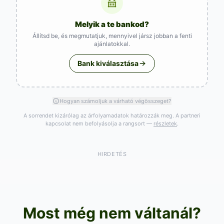
Melyik a te bankod?
Állítsd be, és megmutatjuk, mennyivel jársz jobban a fenti
ajánlatokkal.
Bank kiválasztása
Hogyan számoljuk a várható végösszeget?
A sorrendet kizárólag az árfolyamadatok határozzák meg. A partneri
kapcsolat nem befolyásolja a rangsort —
részletek
.
HIRDETÉS
Most még nem váltanál?