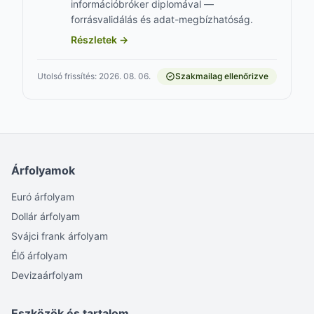
információbróker diplomával —
forrásvalidálás és adat-megbízhatóság.
Részletek →
Utolsó frissítés: 2026. 08. 06.
Szakmailag ellenőrizve
Árfolyamok
Euró árfolyam
Dollár árfolyam
Svájci frank árfolyam
Élő árfolyam
Devizaárfolyam
Eszközök és tartalom