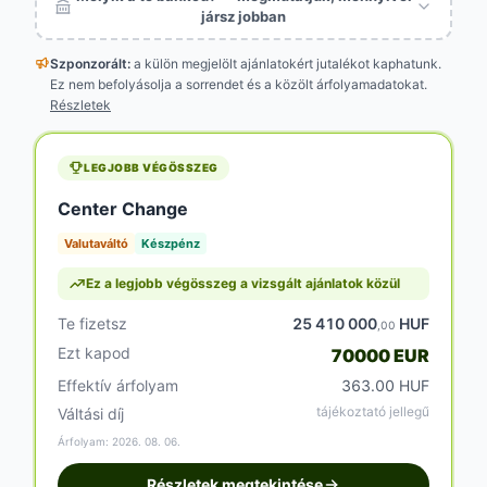
jársz jobban
Szponzorált:
a külön megjelölt
ajánlatokért jutalékot kaphatunk.
Ez nem befolyásolja a sorrendet és a közölt árfolyamadatokat.
Részletek
LEGJOBB VÉGÖSSZEG
Center Change
Valutaváltó
Készpénz
Ez a legjobb végösszeg a vizsgált ajánlatok közül
Te fizetsz
25 410 000
HUF
,00
Ezt kapod
70000 EUR
Effektív árfolyam
363.00 HUF
tájékoztató jellegű
Váltási díj
Árfolyam: 2026. 08. 06.
Részletek megtekintése