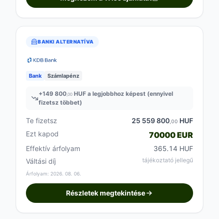
BANKI ALTERNATÍVA
Bank
Számlapénz
+
149 800
HUF a legjobbhoz képest (ennyivel
,00
fizetsz többet)
Te fizetsz
25 559 800
HUF
,00
Ezt kapod
70000 EUR
Effektív árfolyam
365.14 HUF
tájékoztató jellegű
Váltási díj
Árfolyam: 2026. 08. 06.
Részletek megtekintése