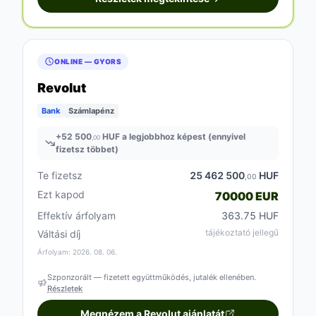
ONLINE — GYORS
Revolut
Bank
Számlapénz
+
52 500
HUF a legjobbhoz képest (ennyivel
,00
fizetsz többet)
Te fizetsz
25 462 500
HUF
,00
Ezt kapod
70000 EUR
Effektív árfolyam
363.75 HUF
tájékoztató jellegű
Váltási díj
Árfolyam: 2026. 08. 06.
Szponzorált — fizetett együttműködés, jutalék ellenében.
Részletek
Megnézem a Revolut ajánlatát