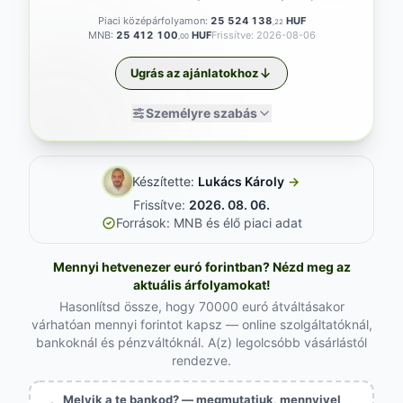
Piaci középárfolyamon:
25 524 138
HUF
,22
MNB:
25 412 100
HUF
Frissítve: 2026-08-06
,00
Ugrás az ajánlatokhoz
Személyre szabás
Készítette:
Lukács Károly
→
Frissítve:
2026. 08. 06.
Források: MNB és élő piaci adat
Mennyi hetvenezer euró forintban? Nézd meg az
aktuális árfolyamokat!
Hasonlítsd össze, hogy 70000 euró átváltásakor
várhatóan mennyi forintot kapsz — online szolgáltatóknál,
bankoknál és pénzváltóknál. A(z) legolcsóbb vásárlástól
rendezve.
Melyik a te bankod? — megmutatjuk, mennyivel