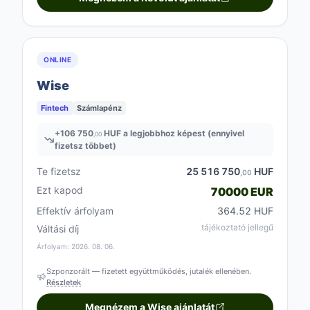
ONLINE
Wise
Fintech
Számlapénz
+
106 750
HUF a legjobbhoz képest (ennyivel
,00
fizetsz többet)
Te fizetsz
25 516 750
HUF
,00
Ezt kapod
70000 EUR
Effektív árfolyam
364.52 HUF
tájékoztató jellegű
Váltási díj
Árfolyam: 2026. 08. 06.
Szponzorált — fizetett együttműködés, jutalék ellenében.
Részletek
Megnézem a Wise ajánlatát